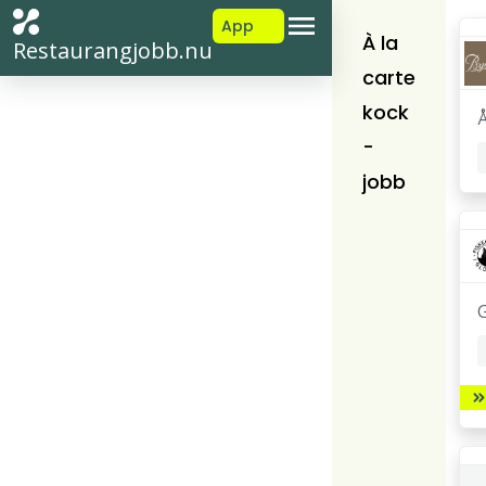
App
À la
Restaurangjobb.nu
carte
kock
-
jobb