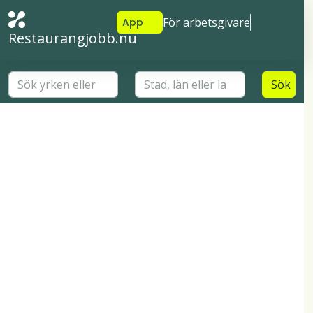
För arbetsgivare
App
Restaurangjobb.nu
Sök