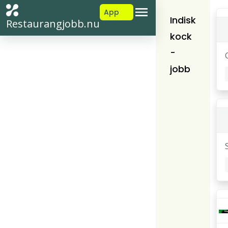
App
Indisk
Restaurangjobb.nu
kock
-
jobb