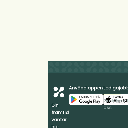
Använd appen
Ledigajob
Om
Integri
Din
oss
framtid
väntar
här