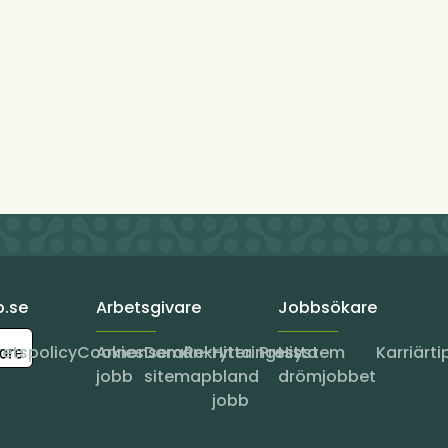
b.se
Arbetsgivare
Jobbsökare
tetspolicy
Cookies
Annonsera
Domän-
Rekryteringssystem
Hitta
Press
Hitta
Karriärti
jobb
sitemap
bland
drömjobbet
jobb