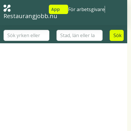
För arbetsgivare
App
Restaurangjobb.nu
Sök