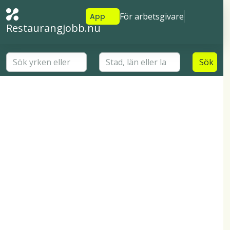
För arbetsgivare
App
Restaurangjobb.nu
Sök