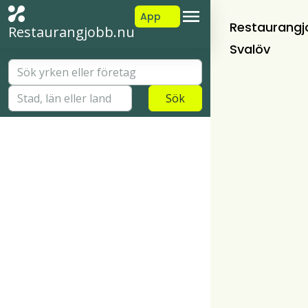
App
Restaurangj
Restaurangjobb.nu
Svalöv
Sök