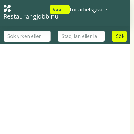
För arbetsgivare
App
Restaurangjobb.nu
Sök